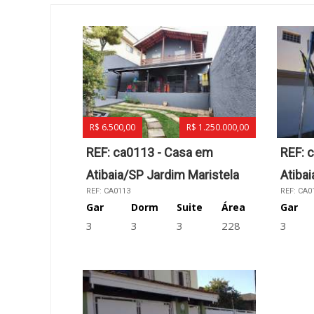
R$ 6.500,00
R$ 1.250.000,00
REF: ca0113 - Casa em
REF: 
Atibaia/SP Jardim Maristela
Atiba
REF: CA0113
REF: CA0
Gar
Dorm
Suite
Área
Gar
3
3
3
228
3