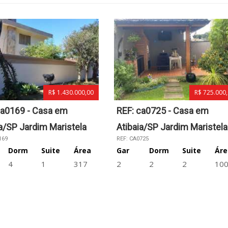
R$ 1.430.000,00
R$ 725.000
ca0169 - Casa em
REF: ca0725 - Casa em
ia/SP Jardim Maristela
Atibaia/SP Jardim Maristela
169
REF: CA0725
Dorm
Suite
Área
Gar
Dorm
Suite
Áre
4
1
317
2
2
2
10