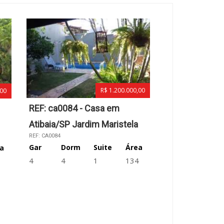
R$ 1.200.000,00
,00
REF: ca0084 - Casa em
Atibaia/SP Jardim Maristela
REF: CA0084
Gar
Dorm
Suite
Área
a
4
4
1
134
0