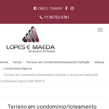
CRECI: 73995F
11.99753.9781
Togg
navig
Home
Venda
Terreno em Condomínio/loteamento Fechado
Atibaia
Condominio Itapora
Terreno em condomínio/loteamento fechado à venda em Atibaia/SP -
Condominio Itapora REF:TE0016
Terreno em condomínio/loteamento