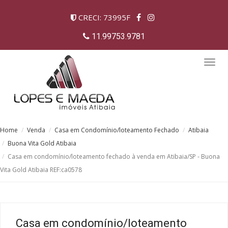
CRECI: 73995F
11.99753.9781
Togg
navig
Home
Venda
Casa em Condomínio/loteamento Fechado
Atibaia
Buona Vita Gold Atibaia
Casa em condomínio/loteamento fechado à venda em Atibaia/SP - Buona
Vita Gold Atibaia REF:ca0578
Casa em condomínio/loteamento